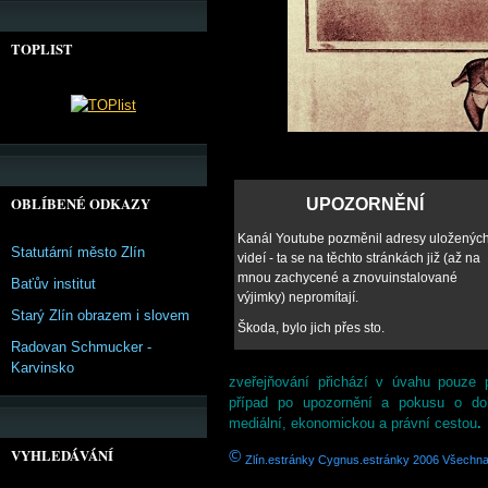
TOPLIST
OBLÍBENÉ ODKAZY
UPOZORNĚNÍ
Kanál Youtube pozměnil adresy uloženýc
Statutární město Zlín
videí - ta se na těchto stránkách již (až na
mnou zachycené a znovuinstalované
Baťův institut
výjimky) nepromítají.
Starý Zlín obrazem i slovem
Škoda, bylo jich přes sto.
Radovan Schmucker -
Karvinsko
zveřejňování přichází
v úvahu pouze
případ po upozornění a pokusu o do
mediální, ekonomickou a právní cestou
.
VYHLEDÁVÁNÍ
©
Zlín.estránky Cygnus.estránky 2006 Všechna 