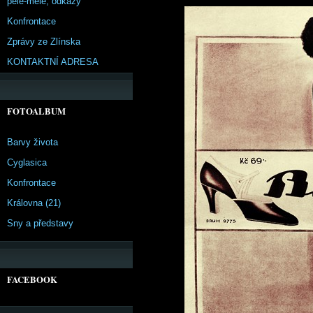
pêle-mêle, odkazy
Konfrontace
Zprávy ze Zlínska
KONTAKTNÍ ADRESA
FOTOALBUM
Barvy života
Cyglasica
Konfrontace
Královna (21)
Sny a představy
FACEBOOK