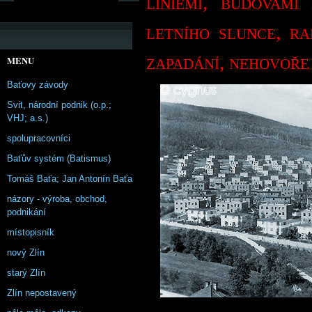
liniemi, budovami
letního slunce, ra
zapadání, nehovoře
MENU
Baťovy závody
Svit, národní podnik (o.p.;
VHJ; a.s.)
spolupracovníci
Baťův systém (Batismus)
Tomáš Baťa; Jan Antonín Baťa
názory - výroba, obchod,
podnikání
místopisník
nový Zlín
starý Zlín
Zlín nepostavený