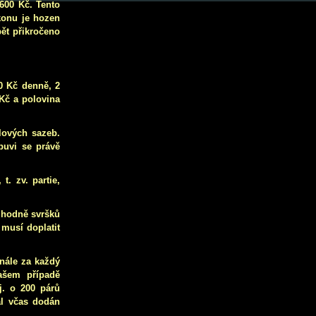
.600 Kč. Tento
konu je hozen
pět přikročeno
70 Kč denně, 2
 Kč a polovina
lových sazeb.
buvi se právě
. zv. partie,
jí hodně svršků
 musí doplatit
nále za každý
ašem případě
j. o 200 párů
iál včas dodán