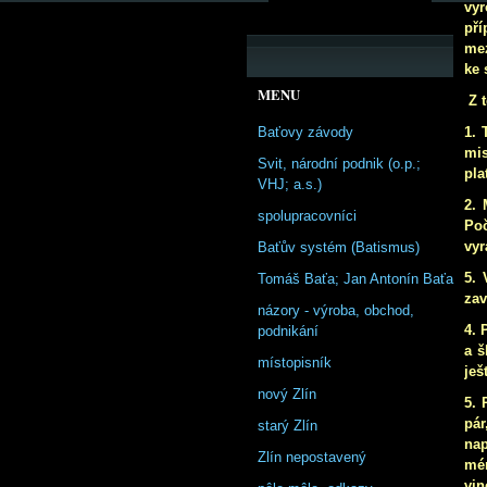
vyr
pří
mez
ke 
MENU
Z 
Baťovy závody
1. 
mis
Svit, národní podnik (o.p.;
pla
VHJ; a.s.)
2. 
spolupracovníci
Poč
vyr
Baťův systém (Batismus)
5. 
Tomáš Baťa; Jan Antonín Baťa
zav
názory - výroba, obchod,
4. 
podnikání
a š
místopisník
ješ
nový Zlín
5. 
pá
starý Zlín
nap
Zlín nepostavený
mén
vin