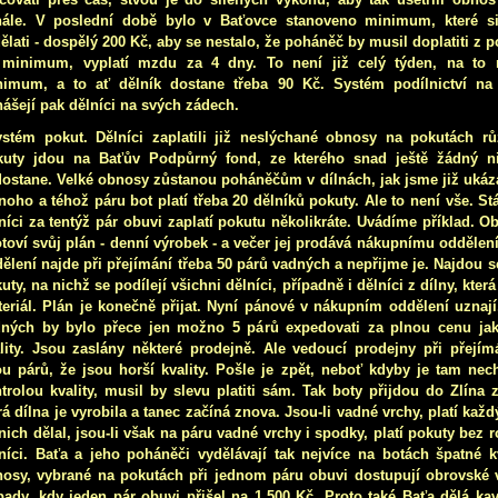
nále. V poslední době bylo v Baťovce stanoveno minimum, které si
ělati - dospělý 200 Kč, aby se nestalo, že poháněč by musil doplatiti z p
 minimum, vyplatí mzdu za 4 dny. To není již celý týden, na to n
nimum, a to ať dělník dostane třeba 90 Kč. Systém podílnictví na
ášejí pak dělníci na svých zádech.
ystém pokut. Dělníci zaplatili již neslýchané obnosy na pokutách r
kuty jdou na Baťův Podpůrný fond, ze kterého snad ještě žádný ni
ostane. Velké obnosy zůstanou poháněčům v dílnách, jak jsme již ukáza
noho a téhož páru bot platí třeba 20 dělníků pokuty. Ale to není vše. Stáv
níci za tentýž pár obuvi zaplatí pokutu několikráte. Uvádíme příklad. O
toví svůj plán - denní výrobek - a večer jej prodává nákupnímu oddělení
ělení najde při přejímání třeba 50 párů vadných a nepřijme je. Najdou s
uty, na nichž se podílejí všichni dělníci, případně i dělníci z dílny, kte
eriál. Plán
je konečně přijat. Nyní pánové v nákupním oddělení uznají
dných by bylo přece jen možno 5 párů expedovati za plnou cenu ja
lity. Jsou zaslány některé prodejně. Ale vedoucí prodejny při přejím
u párů, že jsou horší kvality. Pošle je zpět, neboť kdyby je tam necha
trolou kvality, musil by slevu platiti sám. Tak boty přijdou do Zlína zp
rá dílna je vyrobila a tanec začíná znova. Jsou-li vadné vrchy, platí každ
nich dělal, jsou-li však na páru vadné vrchy i spodky, platí pokuty bez r
níci. Baťa a jeho poháněči vydělávají tak nejvíce na botách špatné k
osy, vybrané na pokutách při jednom páru obuvi dostupují obrovské v
pady, kdy jeden pár obuvi přišel na 1.500 Kč. Proto také Baťa dělá kav