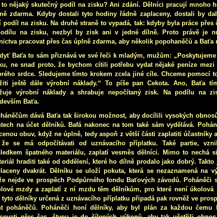
 to nějaký skutečný podíl na zisku? Ani zdání. Dělníci pracují mnoho 
ně zdarma. Kdyby dostali tyto hodiny řádně zaplaceny, dostali by dal
í podíl na zisku. Na druhé straně to vypadá, tak: kdyby byla práce přes
odílu na zisku, nezbyl by zisk ani v jedné dílně. Proto právě je n
nictva pracovat přes čas úplně zdarma, aby několik popohaněčů a Baťa m
dyť Baťa to sám přiznává ve své řeči k mladým, mužům: „Poskytujeme
ku, ne snad proto, že bychom cítili potřebu vydat nějaké peníze mezi l
rého srdce. Sledujeme tímto krokem zcela jiné cíle. Chceme pomocí to
žiti ještě dále výrobní náklady.“ To píše pan Cekota. Ano, Baťa tí
žuje výrobní náklady a shrabuje nepočítaný zisk. Na podílu na zi
devším Baťa.
háněčům dává Baťa tak širokou možnost, aby docílili vysokých obnos
tech na účet dělníků. Bafá nakonec na tom také sám vydělává. Poháně
cenou obuv, když ne úplně, tedy aspoň z větší části zaplatiti účastníky a
 že se má odpočítávati od uznávacího příplatku. Také partie, vzn
ledkem špatného materiálu, zaplatí vesměs dělníci. Mimo to nechá si
eriál hraditi také od oddělení, které ho dílně prodalo jako dobrý. Takto j
laceny dvakrát. Dělníku se uloží pokuta, která se nezaznamená na výp
že nejde ve prospěch Podpůrného fondu Baťových závodů. Poháněči s
lové mzdy a zaplatí z ní mzdu těm dělníkům, pro které není úkolová 
 tyto dělníky určená z
uznávacího příplatku připadá pak rovněž ve pros
t poháněčů. Poháněči honí dělníky, aby byl plán za každou čemu h
covati přes čas, štvou je do šílených výkonů, aby tak ušetřili obnos