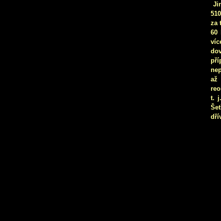
Ji
510
za 
60 
víc
dov
př
nep
až
reo
t. 
Šet
dří