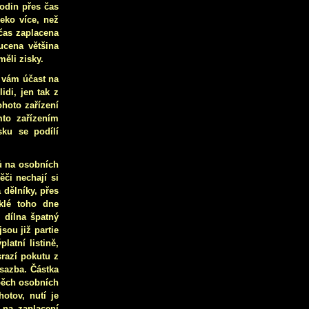
hodin přes čas
eko více, než
 čas zaplacena
ucena většina
ěli zisky.
 vám účast na
idi, jen tak z
hoto zařízení
mto zařízením
sku se podílí
ů na osobních
či nechají si
 dělníky, přes
iklé toho dne
 dílna špatný
sou již partie
latní listině,
razí pokutu z
sazba. Částka
pěch osobních
otov, nutí je
 na zaplacení