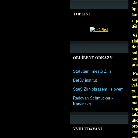
Je
úpl
TOPLIST
čin
z p
děl
Vž
zis
dob
sní
OBLÍBENÉ ODKAZY
sni
pře
Statutární město Zlín
Po
kon
Baťův institut
vrá
Starý Zlín obrazem i slovem
to,
nás
Radovan Schmucker -
mat
Karvinsko
zap
tak
úko
pro
VYHLEDÁVÁNÍ
kon
pra