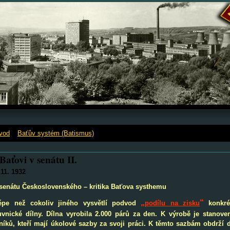
vod
»
Baťův systém (Batismus)
»
O Baťovi v senátu II.
Baťovi v senátu II.
 11. 1932
senátu Československého – kritika Baťova systhemu
„
“
épe než cokoliv jiného vysvětlí podvod
podílu na zisku
konkrét
vnické dílny. Dílna vyrobila 2.000 párů za den. K výrobě je stanoven
níků, kteří mají úkolové sazby za svoji práci. K těmto sazbám obdrží 