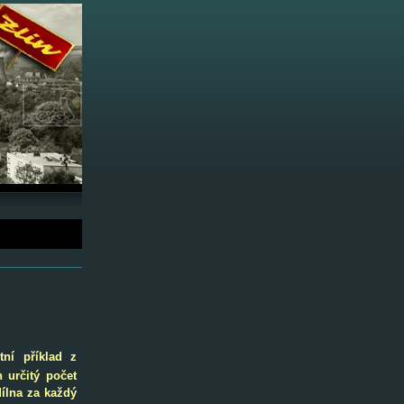
ní příklad z
 určitý počet
dílna za každý