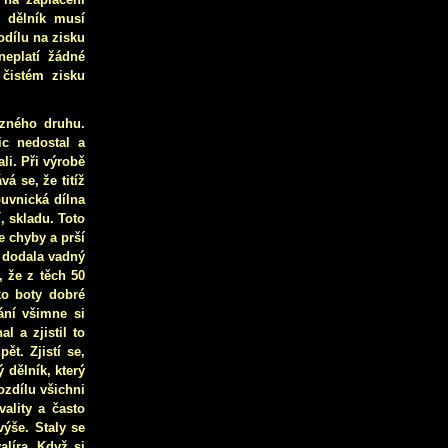
 dělník musí
odílu na zisku
eplatí žádné
 čistém zisku
ůzného druhu.
c nedostal a
li. Při výrobě
á se, že titíž
buvnická dílna
, skladu. Toto
e chyby a prší
rá dodala vadný
, že z těch 50
ko boty dobré
ání všimne si
l a zjistil to
ět. Zjistí se,
ý dělník, který
ozdílu všichni
vality a často
ýše. Staly se
alíra. Když si