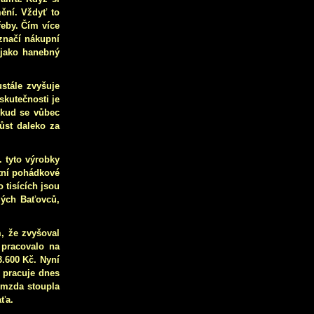
ění. Vždyť to
řeby. Čím více
označí nákupní
 jako hanebný
ustále zvyšuje
skutečnosti je
okud se vůbec
ůst daleko za
. tyto výrobky
stní pohádkové
 tisících jsou
lých Baťovců,
, že zvyšoval
 pracovalo na
3.600 Kč. Nyní
 pracuje dnes
y mzda stoupla
ťa.