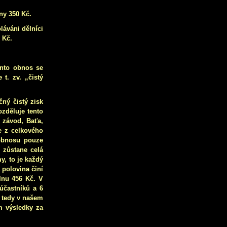
lny 350 Kč.
láváni dělníci
 Kč.
nto obnos se
 t. zv. „čistý
čný čistý zisk
ozděluje tento
í závod, Baťa,
e z celkového
obnosu pouze
i zůstane celá
y, to je každý
 polovina činí
lnu 456 Kč. V
 účastníků a 6
e tedy v našem
m výsledky za