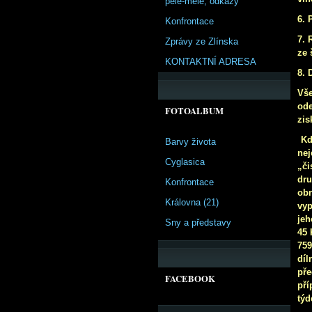
pêle-mêle, odkazy
6. 
Konfrontace
7. 
Zprávy ze Zlínska
ze 
KONTAKTNÍ ADRESA
8. 
Vš
ode
FOTOALBUM
zis
Kd
Barvy života
nej
Cyglasica
„či
dru
Konfrontace
ob
Královna (21)
vyp
jeh
Sny a představy
45 
759
díl
pře
FACEBOOK
pří
týd