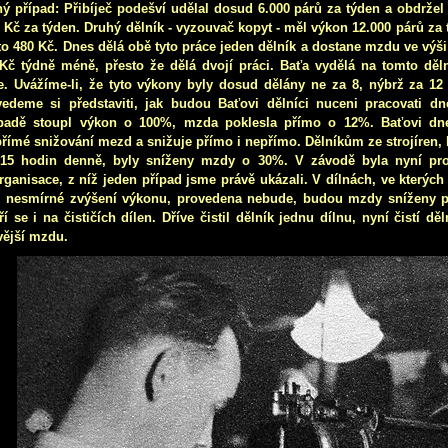
ný případ: Přibíječ podešví udělal dosud 6.000 párů za týden a obdrže
 Kč za týden. Druhý dělník - vyzouvač kopyt - měl výkon 12.000 párů za 
to 480 Kč. Dnes dělá obě tyto práce jeden dělník a dostane mzdu ve výši 4
Kč týdně méně, přesto že dělá dvojí práci. Baťa vydělá na tomto děl
e. Uvážíme-li, že tyto výkony byly dosud dělány ne za 8, nýbrž za 12
edeme si představiti, jak budou Baťovi dělníci nuceni pracovati dn
ípadě stoupl výkon o 100%, mzda poklesla přímo o 12%. Baťovi dne
římé snižování mezd a snižuje přímo i nepřímo. Dělníkům ze strojíren, 
 15 hodin denně, byly sníženy mzdy o 30%. V závodě byla nyní pro
rganisace, z níž jeden případ jsme právě ukázali. V dílnách, ve kterých
j. nesmírné zvýšení výkonu, provedena nebude, budou mzdy sníženy 
ří se i na čističích dílen. Dříve čistil dělník jednu dílnu, nyní čistí dě
vější mzdu.