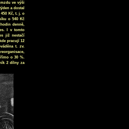
l mzdu ve výši
týden a dostal
50 Kč, t. j. o
níku o 540 Kč
 hodin denně,
es. I v tomto
s již nestačí
kde pracují 12
váděna t. zv.
 reorganisace,
přímo o 30 %.
lník 2 dílny za