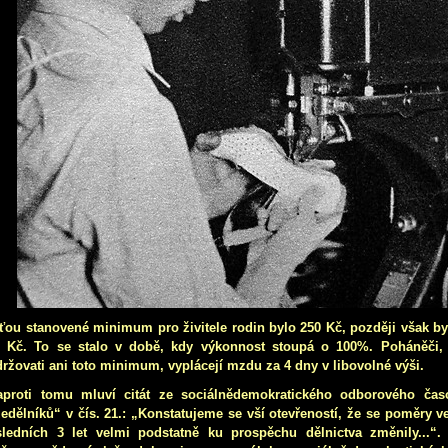
ťou stanovené minimum pro živitele rodin bylo 250 Kč, později však by
0 Kč. To se stalo v době, kdy výkonnost stoupá o 100%. Poháněči,
ržovati ani toto minimum, vyplácejí mzdu za 4 dny v libovolné výši.
aproti tomu mluví citát ze sociálnědemokratického odborového čas
edělníků“ v čís. 21.: „Konstatujeme se vší otevřeností, že se poměry 
ledních 3 let velmi podstatně ku prospěchu dělnictva změnily...“. 