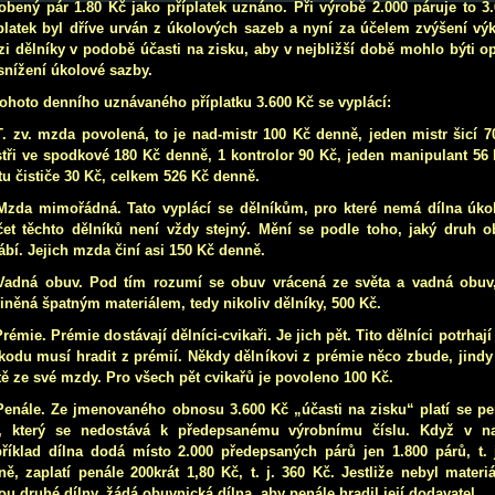
obený pár 1.80 Kč jako příplatek uznáno. Při výrobě 2.000 páruje to 3
platek byl dříve urván z úkolových sazeb a nyní za účelem zvýšení vý
i dělníky v podobě účasti na zisku, aby v nejbližší době mohlo býti o
snížení úkolové sazby.
tohoto denního uznávaného příplatku 3.600 Kč se vyplácí:
T. zv. mzda povolená, to je nad-mistr 100 Kč denně, jeden mistr šicí 
tři ve spodkové 180 Kč denně, 1 kontrolor 90 Kč, jeden manipulant 56
tu čističe 30 Kč, celkem 526 Kč denně.
Mzda mimořádná. Tato vyplácí se dělníkům, pro které nemá dílna úko
et těchto dělníků není vždy stejný. Mění se podle toho, jaký druh o
ábí. Jejich mzda činí asi 150 Kč denně.
Vadná obuv. Pod tím rozumí se obuv vrácená ze světa a vadná obuv, t
iněná špatným materiálem, tedy nikoliv dělníky, 500 Kč.
Prémie. Prémie dostávají dělníci-cvikaři. Je jich pět. Tito dělníci potrha
kodu musí hradit z prémií. Někdy dělníkovi z prémie něco zbude, jindy
tě ze své mzdy. Pro všech pět cvikařů je povoleno 100 Kč.
Penále. Ze jmenovaného obnosu 3.600 Kč „účasti na zisku“ platí se pe
r, který se nedostává k předepsanému výrobnímu číslu. Když v n
říklad dílna dodá místo 2.000 předepsaných párů jen 1.800 párů, t. 
ě, zaplatí penále 200krát 1,80 Kč, t. j. 360 Kč. Jestliže nebyl mater
ou druhé dílny, žádá obuvnická dílna, aby penále hradil její dodavatel.