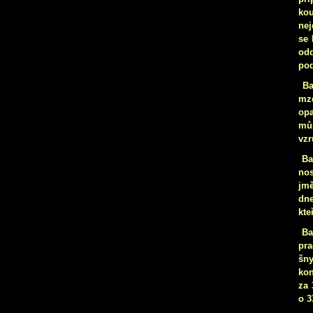
kou
nej
se 
odd
pod
Ba
mzd
opa
můž
vzr
Ba
nos
jmě
dne
kte
Ba
pra
šny
kon
za 
o 3