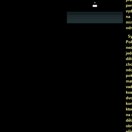
pe
vyd
na
mi
odn
S
Po
ned
jed
děl
zho
odd
pok
mat
va
kva
dvo
kon
kte
na 
děl
obn
pří