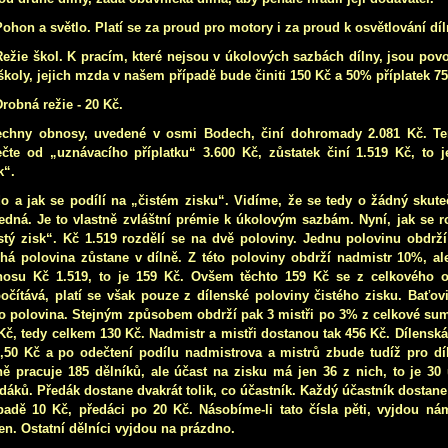
Pohon a světlo. Platí se za proud pro motory i za proud k osvětlování dí
Režie škol. K pracím, které nejsou v úkolových sazbách dílny, jsou povo
školy, jejich mzda v našem případě bude činiti 150 Kč a 50% příplatek 75
Drobná režie - 20 Kč.
echny obnosy, uvedené v osmi Bodech, činí dohromady 2.081 Kč. Te
čte od „uznávacího příplatku“ 3.600 Kč, zůstatek činí 1.519 Kč, to je
k“.
o a jak se podílí na „čistém zisku“. Vidíme, že se tedy o žádný skute
edná. Je to vlastně zvláštní prémie k úkolovým sazbám. Nyní, jak se r
stý zisk“. Kč 1.519 rozdělí se na dvě poloviny. Jednu polovinu obdrž
há polovina zůstane v dílně. Z této poloviny obdrží nadmistr 10%, al
nosu Kč 1.519, to je 159 Kč. Ovšem těchto 159 Kč se z celkového 
očítává, platí se však pouze z dílenské poloviny čistého zisku. Baťov
o polovina. Stejným způsobem obdrží pak 3 mistři po 3% z celkové sum
Kč, tedy celkem 130 Kč. Nadmistr a mistři dostanou tak 456 Kč. Dílenská
,50 Kč a po odečtení podílu nadmistrova a mistrů zbude tudíž pro dí
ně pracuje 185 dělníků, ale účast na zisku má jen 36 z nich, to je 30
dáků. Předák dostane dvakrát tolik, co účastník. Každý účastník dostan
padě 10 Kč, předáci po 20 Kč. Násobíme-li tato čísla pěti, vyjdou ná
en. Ostatní dělníci vyjdou na prázdno.