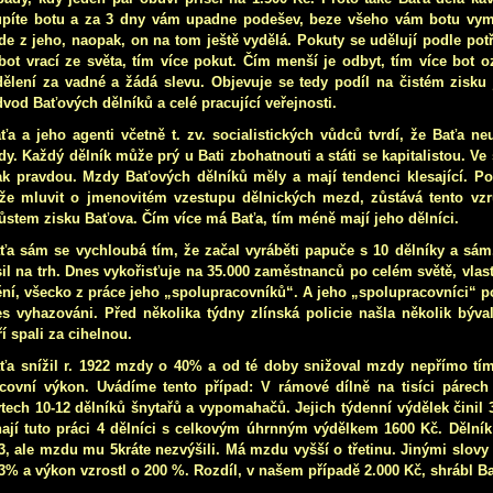
píte botu a za 3 dny vám upadne podešev, beze všeho vám botu vym
de z jeho, naopak, on na tom ještě vydělá. Pokuty se udělují podle pot
bot vrací ze světa, tím více pokut. Čím menší je odbyt, tím více bot 
ělení za vadné a žádá slevu. Objevuje se tedy podíl na čistém zisku
vod Baťových dělníků a celé pracující veřejnosti.
ťa a jeho agenti včetně t. zv. socialistických vůdců tvrdí, že Baťa ne
y. Každý dělník může prý u Bati zbohatnouti a státi se kapitalistou. Ve 
k pravdou. Mzdy Baťových dělníků měly a mají tendenci klesající. P
e mluvit o jmenovitém vzestupu dělnických mezd, zůstává tento vzr
ůstem zisku Baťova. Čím více má Baťa, tím méně mají jeho dělníci.
ťa sám se vychloubá tím, že začal vyráběti papuče s 10 dělníky a sám
il na trh. Dnes vykořisťuje na 35.000 zaměstnanců po celém světě, vla
ní, všecko z práce jeho „spolupracovníků“. A jeho „spolupracovníci“ po
s vyhazováni. Před několika týdny zlínská policie našla několik býva
ří spali za cihelnou.
ťa snížil r. 1922 mzdy o 40% a od té doby snižoval mzdy nepřímo tím
covní výkon. Uvádíme tento případ: V rámové dílně na tisíci párech
tech 10-12 dělníků šnytařů a vypomahačů. Jejich týdenní výdělek činil 
ají tuto práci 4 dělníci s celkovým úhrnným výdělkem 1600 Kč. Dělník
3, ale mzdu mu 5kráte nezvýšili. Má mzdu vyšší o třetinu. Jinými slov
3% a výkon vzrostl o 200 %. Rozdíl, v našem případě 2.000 Kč, shrábl Ba