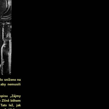
lo sníženo na
 aby nemusili
opisu „Zájmy
ve Zlíně během
Tato lež, jak