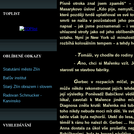
Písně otroka znal jsem zpaměti“ – 
Masarykovo úsloví „Kdo pije, nemyslí,
TOPLIST
které později tvrdě uplatňoval ve své to
smrti se našla v pozůstalosti jeho p
napsal – jak jsme poznamenali – i ve
uhlazené strofy jako od jeho oblíbené
vztahu. Nyní je New York už minulostí
rozbíhá kolosálním tempem – a tehdy ho
T
-
omáši, vy chodíte do rodin
OBLÍBENÉ ODKAZY
A
-
no, chci si Mařenku vzít. 
Statutární město Zlín
starostí se stavbou fabriky.
Baťův institut
G
erbec v rozpacích mlčel, p
Starý Zlín obrazem i slovem
může někdo rekonstruovat jejich tehd
její výsledky. Poněvadž Babičkovi věd
Radovan Schmucker -
lékař, zavolali k Mařence jiného mís
Karvinsko
Diagnosa zněla krutě: Mařenka má tub
toho nikdy nebude moci mít děti. Ve sv
tahle však byla nejhorší. Utekl do lesa
téměř k ránu ho nalezl dr. Gerbec ... Ho
VYHLEDÁVÁNÍ
Anna dostala za úkol vše prošetřit, n
Babičkovými, byla to hrozná návštěva. 