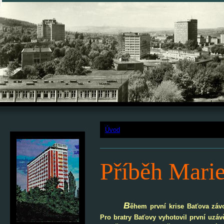
Jdi na obsah
Jdi na menu
Úvod
»
Marie Babičková - první snoube
Příběh Mari
B
ěhem první krise Baťova záv
Pro bratry Baťovy vyhotovil první uzáv