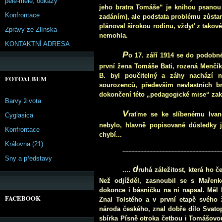
pêle-mêle, odkazy
jeho bratra Tomáše“
je knihou psanou
Konfrontace
zadáním), ale podstata problému zůstan
plánoval širokou rodinu, vždyť z takov
Zprávy ze Zlínska
nemohla.
KONTAKTNÍ ADRESA
P
o 17. září 1914 se do podobné
první žena Tomáše Bati, rozená Menčík
B. byl poučitelný a záhy nachází n
FOTOALBUM
sourozenců, především nevlastních bra
dokončení této „pedagogické mise“ zak
Barvy života
V
raťme se ke slíbenému Ivan
Cyglasica
nebylo, hlavně popisované důsledky j
Konfrontace
chybí...
Královna (21)
------------------------------------------------------------------
Sny a představy
d
....
ruhá záležitost, která ho č
Než odjížděl, zasnoubil se s Mařenk
dokonce i básničku na ni napsal. Měl k 
FACEBOOK
Znal Tolstého a v první etapě svého 
národa českého, znal dobře dílo Svatop
sbírka Písně otroka četbou i Tomášovou