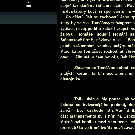
stejně tak starému řídícímu učiteli. Pou
na dva tábory, když se spor dostal na v
... Co dělat? Jak se zachovat? Jeho s
který by se stal Tomášovým švagrem v 
vyplacen svůj podíl a založil vzápětí 
žalovali Tomáše, soudní jednání se
Štěpánkově firmě
, stávkovalo se .... B
jejich vzájemném vztahu, celým měs
Mařenka po Tomášově rozhodnutí zhrouti
otec .... Zlín měl o čem hovořit, Babič
Zkr
aťme to: Tomáš se dohodl se
zlatých korun; tolik musela mít na
důstojníka.
------------------------------------------------------------
Tolik ukázka. My pouze, jak ve
ústupu od bulvárnějšího podání), do
založil i bez rozchodu TB s Marií B. (by
část managementu by s ním na Čepkov 
Možná byl konflikt mezi snoubenci jed
pro roztržku ve firmě tvořily nově zav