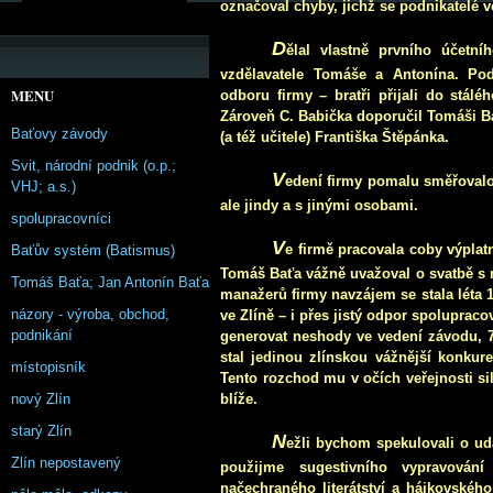
označoval chyby, jichž se podnikatelé 
D
ělal vlastně prvního účetn
vzdělavatele Tomáše a Antonína. Po
MENU
odboru firmy – bratři přijali do stál
Zároveň C. Babička doporučil Tomáši Ba
Baťovy závody
(a též učitele) Františka Štěpánka.
Svit, národní podnik (o.p.;
V
edení firmy pomalu směřovalo k
VHJ; a.s.)
ale jindy a s jinými osobami.
spolupracovníci
V
e firmě pracovala coby výplat
Baťův systém (Batismus)
Tomáš Baťa vážně uvažoval o svatbě s n
Tomáš Baťa; Jan Antonín Baťa
manažerů firmy navzájem se stala léta 1
názory - výroba, obchod,
ve Zlíně – i přes jistý odpor spoluprac
podnikání
generovat neshody ve vedení závodu, 7
stal jedinou zlínskou vážnější konkur
místopisník
Tento rozchod mu v očích veřejnosti sil
nový Zlín
blíže.
starý Zlín
N
ežli bychom spekulovali o ud
Zlín nepostavený
použijme sugestivního vypravování
načechraného literátství a hájkovského