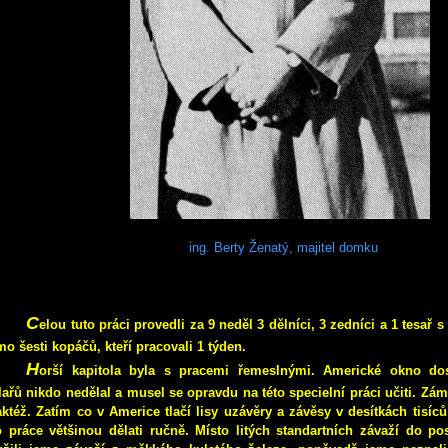
ing. Berty Ženatý, majitel domku
C
elou tuto práci provedli za 9 neděl 3 dělníci, 3 zedníci a 1 tesař
o šesti kopáčů, kteří pracovali 1 týden.
H
orší kapitola byla s pracemi řemeslnými.
Americké okno do
lařů nikdo nedělal a musel se opravdu na této specielní práci učiti. Zá
aktéž. Zatím co v Americe tlačí lisy uzávěry a závěsy v desítkách tisíc
o práce většinou dělati ručně.
Místo litých standartních závaží do p