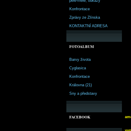
pêle-mêle, odkazy
Konfrontace
Zprávy ze Zlínska
KONTAKTNÍ ADRESA
FOTOALBUM
Barvy života
Cyglasica
Konfrontace
Královna (21)
Sny a představy
FACEBOOK
ame
vy