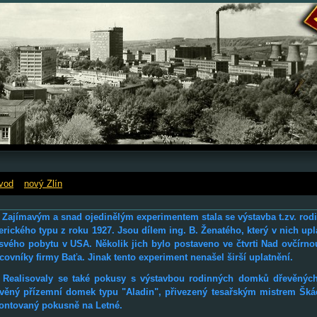
vod
»
nový Zlín
»
Americký domek
ímavým a snad ojedinělým experimentem stala se výstavba t.zv. ro
rického typu z roku 1927. Jsou dílem ing. B. Ženatého, který v nich upl
svého pobytu v USA. Několik jich bylo postaveno ve čtvrti Nad ovčírn
covníky firmy Baťa. Jinak tento experiment nenašel širší uplatnění.
alisovaly se také pokusy s výstavbou rodinných domků dřevěných.
věný přízemní domek typu "Aladin", přivezený tesařským mistrem Šk
ntovaný pokusně na Letné.