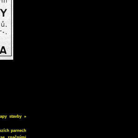
tapy stavby »
ozích parnech
 se značnými