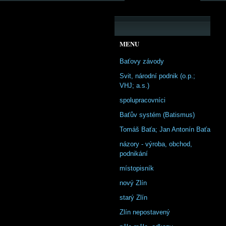
MENU
Baťovy závody
Svit, národní podnik (o.p.;
VHJ; a.s.)
spolupracovníci
Baťův systém (Batismus)
Tomáš Baťa; Jan Antonín Baťa
názory - výroba, obchod,
podnikání
místopisník
nový Zlín
starý Zlín
Zlín nepostavený