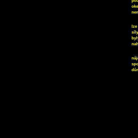
pou
oke
nem
lze
síl
byl
nah
náj
spo
dům