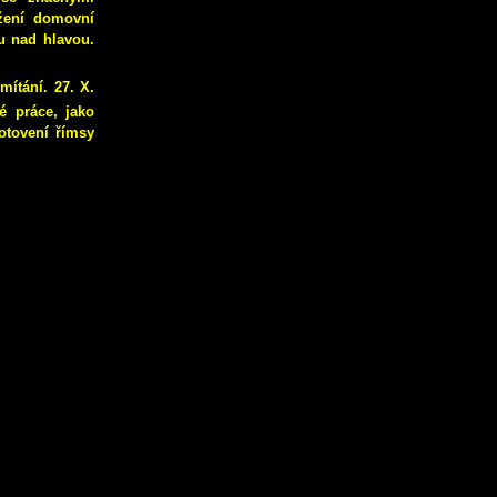
žení domovní
hu nad hlavou.
mítání. 27. X.
é práce, jako
otovení římsy