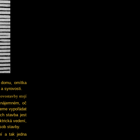
a webových stránek
o domu, omítka
 a syrovosti.
novostavby stojí
a nájemném, oč
edeme vypořádat
ch stavba jest
ktrická vedení,
sob stavby.
ní a tak jedna