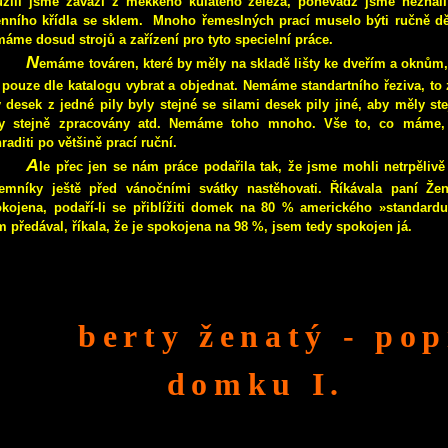
žili jsme závaží z měkkého kulatého železa, poněvadž jsme neznal
nního křídla se sklem.
Mnoho řemeslných prací muselo býti ručně dě
áme dosud strojů a zařízení pro tyto specielní práce.
N
emáme továren, které by měly na skladě lišty ke dveřím a oknům,
 pouze dle katalogu vybrat a objednat. Nemáme standartního řeziva, t
y desek z jedné pily byly stejné se silami desek pily jiné, aby měly ste
y stejně zpracovány atd.
Nemáme toho mnoho. Vše to, co máme, 
raditi po většině prací ruční.
A
le přec jen se nám práce podařila tak, že jsme mohli netrpělivě
emníky ještě před vánočními svátky nastěhovati. Říkávala paní Že
kojena, podaří-li se přiblížiti domek na 80 % amerického »standard
 předával, říkala, že je spokojena na 98 %, jsem tedy spokojen já.
berty ženatý - pop
domku I.