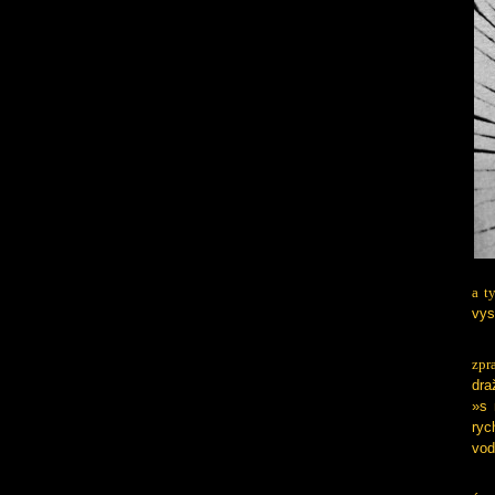
a t
vys
zpr
dra
»s 
ryc
vod