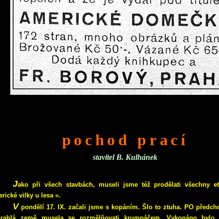
pochod prací
stavitel B. Kulhánek
J
ako při všech stavbách, museli jsme též prodělati všechny e
rické vilky u lesa «.
V
pondělí 17. IX. začali jsme s kopáním. Šlo to ztuha. PO předch
prahlá země musela se rozmělňovati krumpáčem. Vykopáno bylo