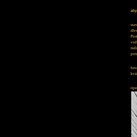
aby
sta
dře
Pro
vzd
rád
pot
bet
kvá
opa