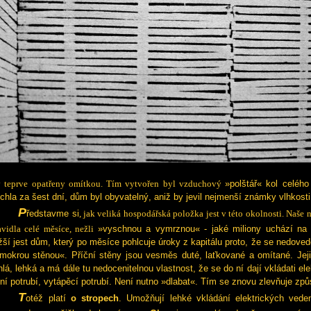
Tvorb
y teprve opatřeny omítkou. Tím vytvořen byl vzduchový
»polštář« kol celéh
chla za šest dní, dům byl obyvatelný, aniž by jevil nejmenší známky vlhkosti
P
ředstavme si
, jak veliká hospodářská položka jest v této okolnosti. Naše 
avidla celé měsíce, nežli
»vyschnou a vymrznou«
- jaké miliony uchází n
žší jest dům, který po měsíce pohlcuje úroky z kapitálu proto, že se nedov
mokrou stěnou«. Příční stěny jsou vesměs duté, laťkované a omítané. Jeji
hlá, lehká a má dále tu nedocenitelnou vlastnost, že se do ní dají vkládati ele
ní potrubí, vytápěcí potrubí. Není nutno »dlabat«. Tím se znovu zlevňuje způ
T
otéž platí
o stropech
. Umožňují lehké vkládání elektrických vede