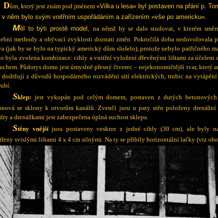
D
ům, který jest znám pod jménem
»Vilka u lesa« byl postaven na přání p. To
 v něm bylo svým vnitřním uspořádáním a zařízením »vše po americku«.
M
ěl to býti prostě model,
na němž by se dalo studovat, v kterém směr
vební methody a obývací zvyklosti doznati změn. Pokročilá doba nedovolovala p
va (jak by se bylo na typický americký dům slušelo), protože nebylo patřičného ma
to byla zvolena kombinace: cihly a vnitřní vyložení dřevěnými lištami za účelem 
uchem. Půdorys domu jest úmyslně přesný čtverec – nejekonomičtější tvar, který am
i dodržují z důvodů hospodárného rozvádění sítí elektrických, trubic na vytápěn
rubí.
S
klep:
jest vykopán pod celým domem, postaven z dutých betonových 
onová se sklony k otvorům kanálů. Zvenčí jsou u paty stěn položeny drenážní
dry a drenážkami jest zabezpečena úplná suchost sklepa.
S
těny vnější
jsou postaveny veskrze z jedné cihly (
30 cm
), ale byly n
třeny svislými lištami 4 x
4 cm
silnými. Na ty se přibily horizontální laťky (viz obr