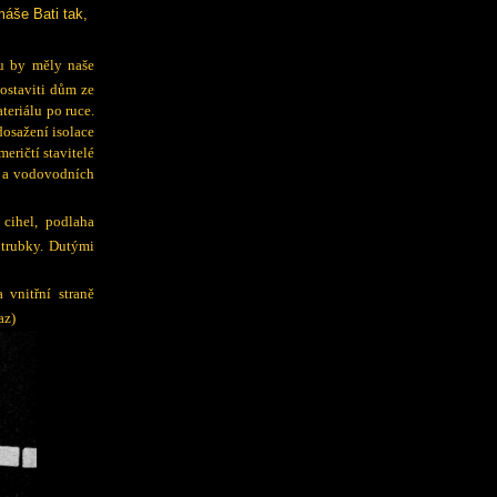
máše Bati tak,
u by měly naše
ostaviti dům ze
teriálu po ruce.
dosažení isolace
eričtí stavitelé
í a vodovodních
cihel, podlaha
 trubky. Dutými
a vnitřní straně
az)