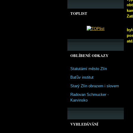
obt
kan
TOPLIST
Zat
byl
pos
atd
OBLÍBENÉ ODKAZY
Statutární město Zlín
Baťův institut
Starý Zlín obrazem i slovem
Radovan Schmucker -
Karvinsko
VYHLEDÁVÁNÍ