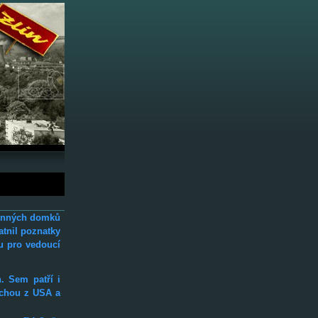
dinných domků
atnil poznatky
ou pro vedoucí
 Sem patří i
áchou z USA a