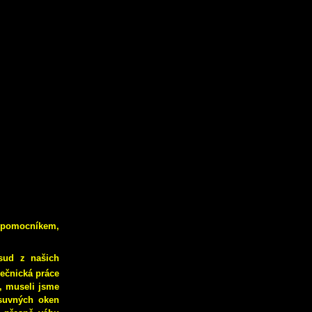
 s pomocníkem,
sud z našich
mečnická práce
ů, museli jsme
osuvných oken