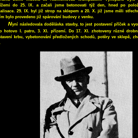
ížemi
do 25. IX.
a začali jsme betonovati týž den, hned po polo
alisace. 29. IX. byl již strop na sklepem a 20. X. již jsme měli střec
ím bylo provedeno již spárování budovy z venku.
N
yní následovala dodělávka stavby, to jest postavení příček a vyo
o hotovo I. patro, 3. XI. přízemí. Do 17. XI. zhotoveny různé drobn
tavení krbu, vybetonování předložených schodů, potěry ve sklepě, zh
.