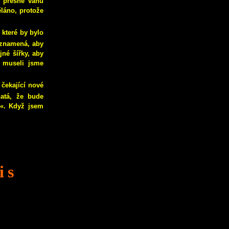
i přesně váhu
láno, protože
 které by bylo
o znamená, aby
jné šířky, aby
museli jsme
 čekající nové
natá, že bude
u«. Když jsem
is