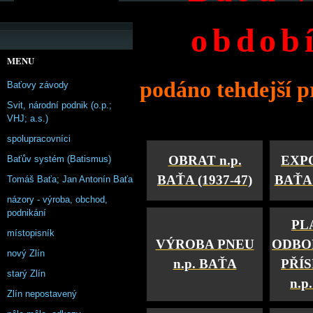
období
MENU
podáno tehdejší 
Baťovy závody
Svit, národní podnik (o.p.;
VHJ; a.s.)
spolupracovníci
OBRAT n.p.
EXPO
Baťův systém (Batismus)
BAŤA (1937-47)
BAŤA 
Tomáš Baťa; Jan Antonín Baťa
názory - výroba, obchod,
podnikání
PL
místopisník
VÝROBA PNEU
ODBO
nový Zlín
n.p. BAŤA
PŘÍ
starý Zlín
n.p
Zlín nepostavený