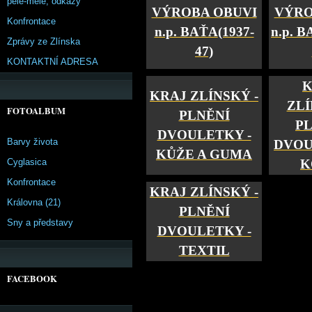
pêle-mêle, odkazy
VÝROBA OBUVI
VÝRO
Konfrontace
n.p. BAŤA
(1937-
n.p. 
Zprávy ze Zlínska
47)
KONTAKTNÍ ADRESA
K
KRAJ ZLÍNSKÝ -
ZLÍ
FOTOALBUM
PLNĚNÍ
P
DVOULETKY -
Barvy života
DVOU
KŮŽE A GUMA
Cyglasica
K
Konfrontace
KRAJ ZLÍNSKÝ -
Královna (21)
PLNĚNÍ
Sny a představy
DVOULETKY -
TEXTIL
FACEBOOK