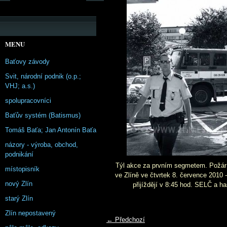
MENU
Baťovy závody
Svit, národní podnik (o.p.;
VHJ; a.s.)
spolupracovníci
Baťův systém (Batismus)
Tomáš Baťa; Jan Antonín Baťa
názory - výroba, obchod,
podnikání
Týl akce za prvním segmetem. Požár
místopisník
ve Zlíně ve čtvrtek 8. července 2010 
nový Zlín
přijíždějí v 8:45 hod. SELČ a 
starý Zlín
Zlín nepostavený
← Předchozí