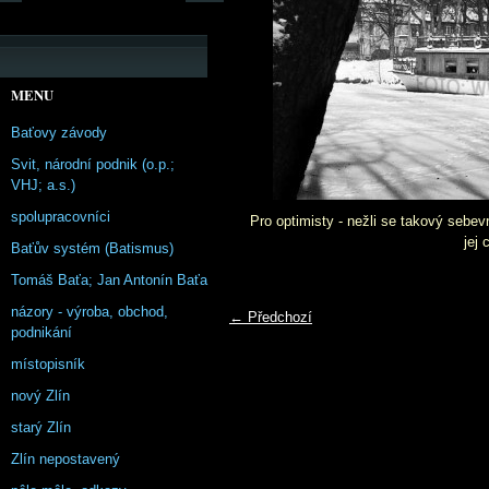
MENU
Baťovy závody
Svit, národní podnik (o.p.;
VHJ; a.s.)
spolupracovníci
Pro optimisty - nežli se takový sebev
jej
Baťův systém (Batismus)
Tomáš Baťa; Jan Antonín Baťa
názory - výroba, obchod,
← Předchozí
podnikání
místopisník
nový Zlín
starý Zlín
Zlín nepostavený