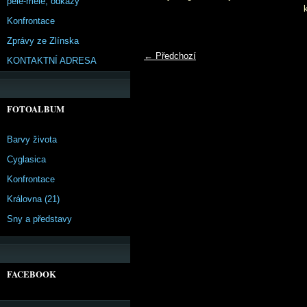
pêle-mêle, odkazy
Konfrontace
Zprávy ze Zlínska
← Předchozí
KONTAKTNÍ ADRESA
FOTOALBUM
Barvy života
Cyglasica
Konfrontace
Královna (21)
Sny a představy
FACEBOOK