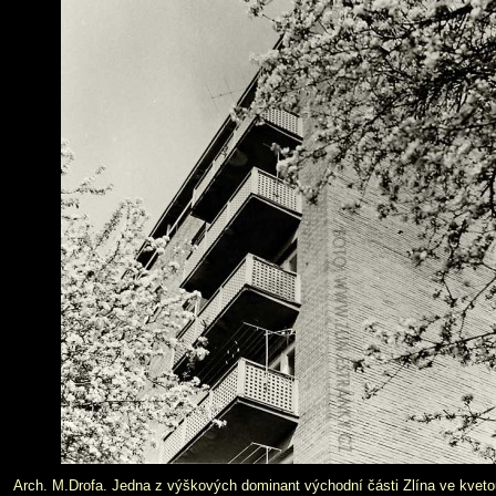
Arch. M.Drofa. Jedna z výškových dominant východní části Zlína ve kvetou