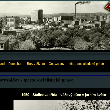
vod
»
Fotoalbum
»
Barvy života
»
Gottwaldov - město socialistické práce
»
1
talinova třída - věžový dům v jarním květu
ottwaldov - město socialistické práce
1950 - Stalinova třída - věžový dům v jarním květu