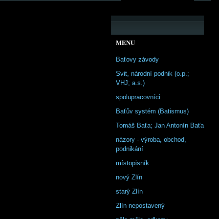
MENU
Baťovy závody
Svit, národní podnik (o.p.;
VHJ; a.s.)
spolupracovníci
Baťův systém (Batismus)
Tomáš Baťa; Jan Antonín Baťa
názory - výroba, obchod,
podnikání
místopisník
nový Zlín
starý Zlín
Zlín nepostavený