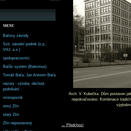
MENU
Baťovy závody
Svit, národní podnik (o.p.;
VHJ; a.s.)
spolupracovníci
Baťův systém (Batismus)
Tomáš Baťa; Jan Antonín Baťa
názory - výroba, obchod,
podnikání
Arch. V. Kubečka. Dům postaven jak
místopisník
nepokračováno. Kombinace tradič
výplněmi
nový Zlín
starý Zlín
Zlín nepostavený
← Předchozí