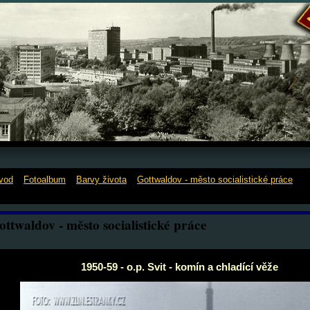
vod
»
Fotoalbum
»
Barvy života
»
Gottwaldov - město socialistické práce
»
1
vit - komín a chladící věže
ottwaldov - město socialistické práce
1950-59 - o.p. Svit - komín a chladící věže