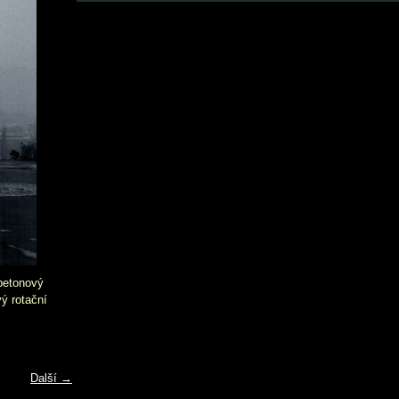
obetonový
ý rotační
Další →