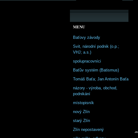
MENU
Baťovy závody
Svit, národní podnik (o.p.;
VHJ; a.s.)
spolupracovníci
Baťův systém (Batismus)
Tomáš Baťa; Jan Antonín Baťa
názory - výroba, obchod,
podnikání
místopisník
nový Zlín
starý Zlín
Zlín nepostavený
←