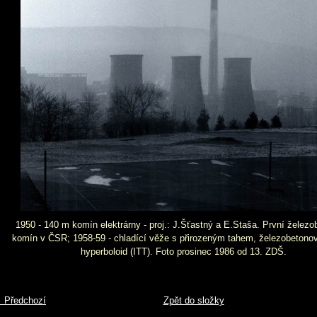
1950 - 140 m komín elektrárny - proj.: J.Šťastný a E.Staša. První želez
komín v ČSR; 1958-59 - chladící věže s přirozeným tahem, železobetonov
hyperboloid (ITT). Foto prosinec 1986 od 13. ZDŠ.
 Předchozí
Zpět do složky