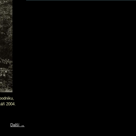
podniku,
áří 2004.
Další →