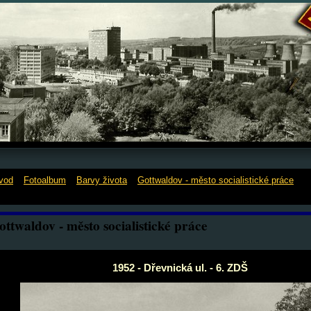
vod
»
Fotoalbum
»
Barvy života
»
Gottwaldov - město socialistické práce
»
1
řevnická ul. - 6. ZDŠ
ottwaldov - město socialistické práce
1952 - Dřevnická ul. - 6. ZDŠ