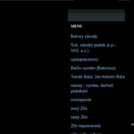
MENU
Baťovy závody
Svit, národní podnik (o.p.;
VHJ; a.s.)
spolupracovníci
Baťův systém (Batismus)
Tomáš Baťa; Jan Antonín Baťa
názory - výroba, obchod,
podnikání
místopisník
nový Zlín
starý Zlín
←
Zlín nepostavený