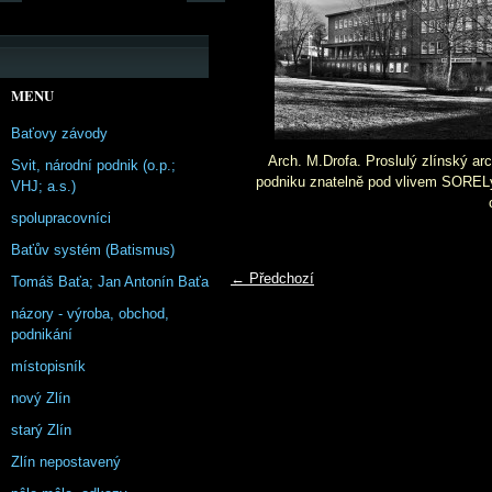
MENU
Baťovy závody
Arch. M.Drofa. Proslulý zlínský ar
Svit, národní podnik (o.p.;
podniku znatelně pod vlivem SORELy;
VHJ; a.s.)
spolupracovníci
Baťův systém (Batismus)
← Předchozí
Tomáš Baťa; Jan Antonín Baťa
názory - výroba, obchod,
podnikání
místopisník
nový Zlín
starý Zlín
Zlín nepostavený