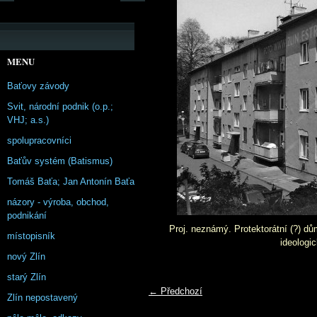
MENU
Baťovy závody
Svit, národní podnik (o.p.;
VHJ; a.s.)
spolupracovníci
Baťův systém (Batismus)
Tomáš Baťa; Jan Antonín Baťa
názory - výroba, obchod,
podnikání
Proj. neznámý. Protektorátní (?) d
místopisník
ideologic
nový Zlín
starý Zlín
← Předchozí
Zlín nepostavený