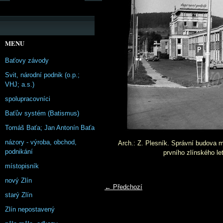
MENU
Baťovy závody
Svit, národní podnik (o.p.;
VHJ; a.s.)
spolupracovníci
Baťův systém (Batismus)
Tomáš Baťa; Jan Antonín Baťa
názory - výroba, obchod,
Arch.: Z. Plesník. Správní budova 
podnikání
prvního zlínského let
místopisník
nový Zlín
← Předchozí
starý Zlín
Zlín nepostavený