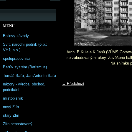
MENU
Baťovy závody
Svit, národní podnik (o.p.;
VHJ; a.s.)
Arch. B.Kula a K.Janů (VÚMS Gottwa
se zabudovanými okny. Zavěšené balk
spolupracovníci
Na snímku po
Baťův systém (Batismus)
Tomáš Baťa; Jan Antonín Baťa
← Předchozí
názory - výroba, obchod,
podnikání
místopisník
nový Zlín
starý Zlín
Zlín nepostavený