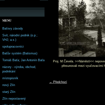
MENU
Baťovy závody
Svit, národní podnik (o.p.;
VHJ; a.s.)
spolupracovníci
Baťův systém (Batismus)
Tomáš Baťa; Jan Antonín Baťa
Proj. M.Čevela. >>Náměstí<< nepovede
přesunovali mezi vyučovacími ho
názory - výroba, obchod,
podnikání
místopisník
← Předchozí
nový Zlín
starý Zlín
Zlín nepostavený