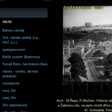
MENU
Baťovy závody
Svit, národní podnik (o.p.;
VHJ; a.s.)
spolupracovníci
Baťův systém (Batismus)
Tomáš Baťa; Jan Antonín Baťa
názory - výroba, obchod,
podnikání
místopisník
nový Zlín
starý Zlín
Arch.: M.Řepa, Fr.Rozhon. Vítězný náv
Zlín nepostavený
a Šalerovu vilu, na jejím místě dříve
Kl. Gottwalda. Fot