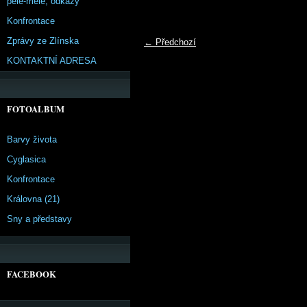
pêle-mêle, odkazy
Konfrontace
Zprávy ze Zlínska
← Předchozí
KONTAKTNÍ ADRESA
FOTOALBUM
Barvy života
Cyglasica
Konfrontace
Královna (21)
Sny a představy
FACEBOOK