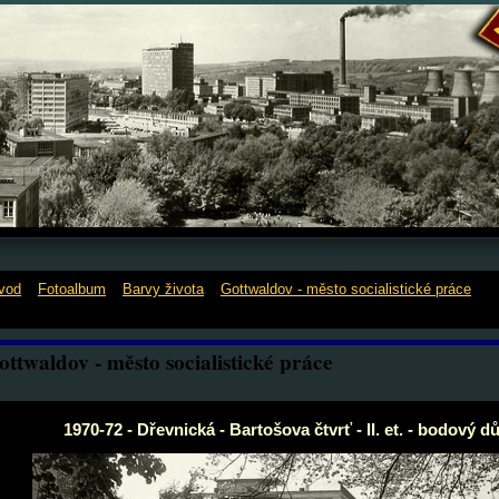
vod
»
Fotoalbum
»
Barvy života
»
Gottwaldov - město socialistické práce
»
1
řevnická - Bartošova čtvrť - II. et. - bodový dům
ottwaldov - město socialistické práce
1970-72 - Dřevnická - Bartošova čtvrť - II. et. - bodový d