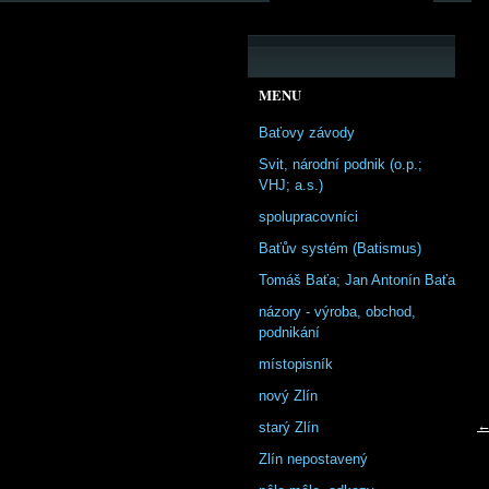
MENU
Baťovy závody
Svit, národní podnik (o.p.;
VHJ; a.s.)
spolupracovníci
Baťův systém (Batismus)
Tomáš Baťa; Jan Antonín Baťa
názory - výroba, obchod,
podnikání
místopisník
nový Zlín
←
starý Zlín
Zlín nepostavený