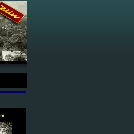
970-72 -
ům