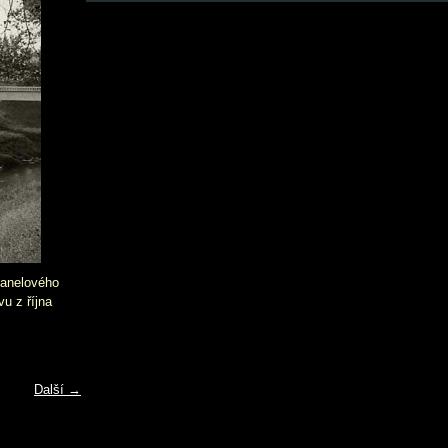
panelového
u z října
Další →