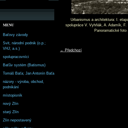
Urbanismus a architektura: I. etapa
MENU
spolupráce V. Vyhňák, A. Adamík, F. D
Panoramatické foto
Baťovy závody
Svit, národní podnik (o.p.;
VHJ; a.s.)
← Předchozí
spolupracovníci
Baťův systém (Batismus)
Tomáš Baťa; Jan Antonín Baťa
názory - výroba, obchod,
podnikání
místopisník
nový Zlín
starý Zlín
Zlín nepostavený