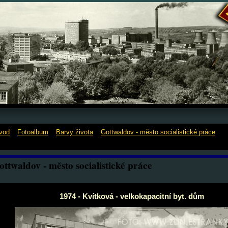
vod
»
Fotoalbum
»
Barvy života
»
Gottwaldov - město socialistické práce
»
1
vítková - velkokapacitní byt. dům
ottwaldov - město socialistické práce
1974 - Kvítková - velkokapacitní byt. dům