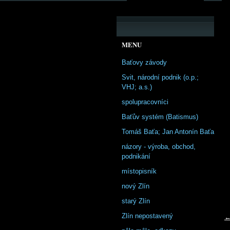
MENU
Baťovy závody
Svit, národní podnik (o.p.;
VHJ; a.s.)
spolupracovníci
Baťův systém (Batismus)
Tomáš Baťa; Jan Antonín Baťa
názory - výroba, obchod,
podnikání
místopisník
nový Zlín
starý Zlín
Zlín nepostavený
←