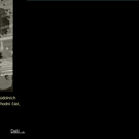
údolních
hodní část,
Další →