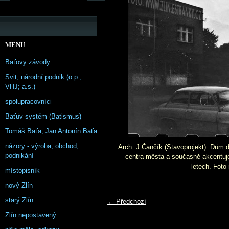
MENU
Baťovy závody
Svit, národní podnik (o.p.;
VHJ; a.s.)
spolupracovníci
Baťův systém (Batismus)
Tomáš Baťa; Jan Antonín Baťa
názory - výroba, obchod,
Arch. J.Čančík (Stavoprojekt). Dům 
podnikání
centra města a současně akcentuje
letech. Foto
místopisník
nový Zlín
starý Zlín
← Předchozí
Zlín nepostavený