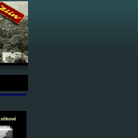
975 - arch.
Kvítkové