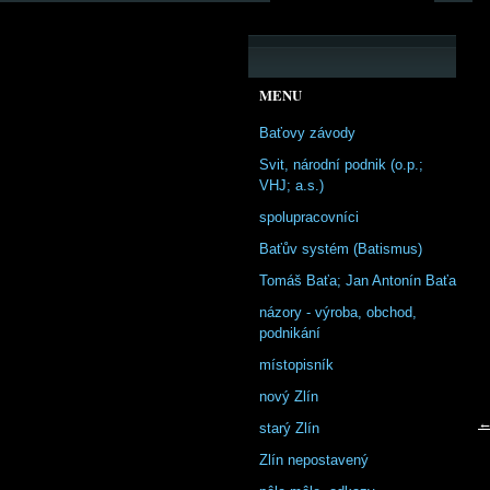
MENU
Baťovy závody
Svit, národní podnik (o.p.;
VHJ; a.s.)
spolupracovníci
Baťův systém (Batismus)
Tomáš Baťa; Jan Antonín Baťa
názory - výroba, obchod,
podnikání
místopisník
nový Zlín
←
starý Zlín
Zlín nepostavený