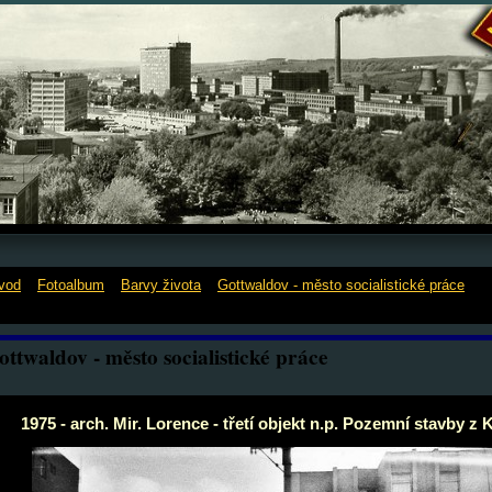
vod
»
Fotoalbum
»
Barvy života
»
Gottwaldov - město socialistické práce
»
1
ir. Lorence - třetí objekt n.p. Pozemní stavby z Kvítkové
ottwaldov - město socialistické práce
1975 - arch. Mir. Lorence - třetí objekt n.p. Pozemní stavby z 