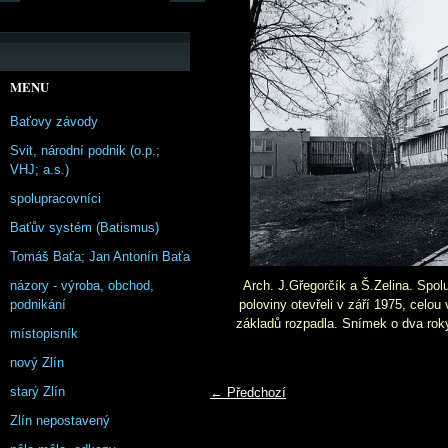
MENU
Baťovy závody
Svit, národní podnik (o.p.;
VHJ; a.s.)
spolupracovníci
Baťův systém (Batismus)
Tomáš Baťa; Jan Antonín Baťa
názory - výroba, obchod,
Arch. J.Gřegorčík a Š.Zelina. Spo
podnikání
poloviny otevřeli v září 1975, celo
základů rozpadla. Snímek o dva roky
místopisník
nový Zlín
starý Zlín
← Předchozí
Zlín nepostavený