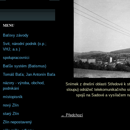
MENU
Baťovy závody
Svit, národní podnik (o.p.;
VHJ; a.s.)
spolupracovníci
Baťův systém (Batismus)
Tomáš Baťa; Jan Antonín Baťa
názory - výroba, obchod,
Snímek z dnešní oblasti Středové k s
podnikání
sloupu) odrážeč telekomunikačního s
spojů na Sadové a vysílačem na
místopisník
nový Zlín
starý Zlín
← Předchozí
Zlín nepostavený