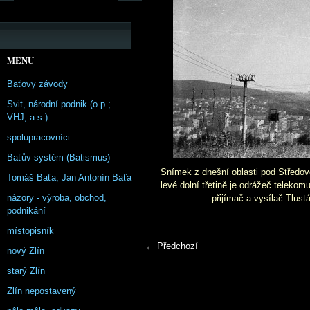
MENU
Baťovy závody
Svit, národní podnik (o.p.;
VHJ; a.s.)
spolupracovníci
Baťův systém (Batismus)
Snímek z dnešní oblasti pod Středov
Tomáš Baťa; Jan Antonín Baťa
levé dolní třetině je odrážeč teleko
názory - výroba, obchod,
přijímač a vysílač Tlust
podnikání
místopisník
← Předchozí
nový Zlín
starý Zlín
Zlín nepostavený