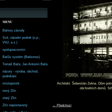
MENU
Baťovy závody
Svit, národní podnik (o.p.;
VHJ; a.s.)
spolupracovníci
Baťův systém (Batismus)
Tomáš Baťa; Jan Antonín Baťa
názory - výroba, obchod,
podnikání
místopisník
Architekt: Šebestián Zelina. Dům potra
obchodních domů. Stř
nový Zlín
starý Zlín
Zlín nepostavený
← Předchozí