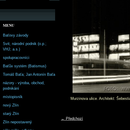
MENU
Baťovy závody
Svit, národní podnik (o.p.;
VHJ; a.s.)
spolupracovníci
Baťův systém (Batismus)
Tomáš Baťa; Jan Antonín Baťa
názory - výroba, obchod,
podnikání
místopisník
Murzinova ulice. Architekt: Šebesti
nový Zlín
starý Zlín
← Předchozí
Zlín nepostavený