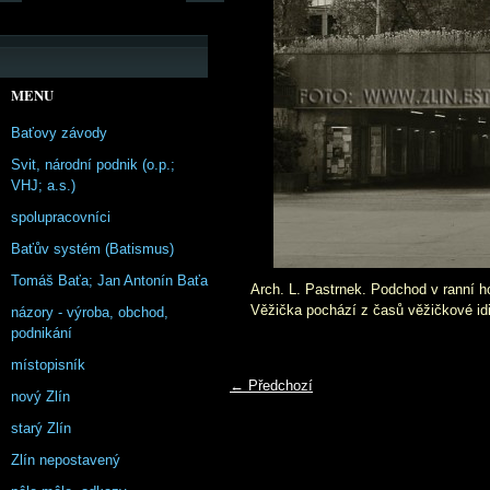
MENU
Baťovy závody
Svit, národní podnik (o.p.;
VHJ; a.s.)
spolupracovníci
Baťův systém (Batismus)
Tomáš Baťa; Jan Antonín Baťa
Arch. L. Pastrnek. Podchod v ranní 
Věžička pochází z časů věžičkové idi
názory - výroba, obchod,
podnikání
místopisník
← Předchozí
nový Zlín
starý Zlín
Zlín nepostavený