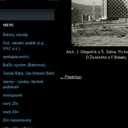
MENU
Baťovy závody
Svit, národní podnik (o.p.;
VHJ; a.s.)
Arch. J. Gřegorčík a Š. Zelina. Po k
spolupracovníci
D.Živockého a F.Balajky 
Baťův systém (Batismus)
Tomáš Baťa; Jan Antonín Baťa
← Předchozí
názory - výroba, obchod,
podnikání
místopisník
nový Zlín
starý Zlín
Zlín nepostavený