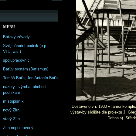
MENU
Baťovy závody
Svit, národní podnik (o.p.;
VHJ; a.s.)
spolupracovníci
Baťův systém (Batismus)
Tomáš Baťa; Jan Antonín Baťa
názory - výroba, obchod,
podnikání
místopisník
Dostavěno v r. 1980 v rámci komple
nový Zlín
výstavby sídliště dle projektu J. Gře
Dohnala). Středo
starý Zlín
Zlín nepostavený