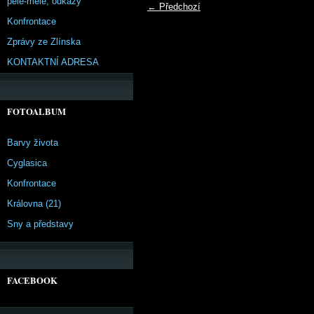
pêle-mêle, odkazy
← Předchozí
Konfrontace
Zprávy ze Zlínska
KONTAKTNÍ ADRESA
FOTOALBUM
Barvy života
Cyglasica
Konfrontace
Královna (21)
Sny a představy
FACEBOOK