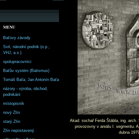
MENU
Baťovy závody
Svit, národní podnik (o.p.;
VHJ; a.s.)
spolupracovníci
Baťův systém (Batismus)
Tomáš Baťa; Jan Antonín Baťa
názory - výroba, obchod,
podnikání
místopisník
nový Zlín
Akad. sochař Ferda Štábla, ing. arch.
starý Zlín
provozovny v areálu I. segmentu. Au
Zlín nepostavený
dubna 1979 