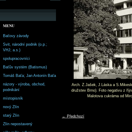
MENU
Baťovy závody
Svit, národní podnik (o.p.;
VHJ; a.s.)
spolupracovníci
Baťův systém (Batismus)
Tomáš Baťa; Jan Antonín Baťa
názory - výroba, obchod,
Arch. Z.Jašek, J.Láska a S.Mikes
podnikání
družstev Brno). Foto negativu z říjn
Malotova cukrárna od Miro
místopisník
nový Zlín
starý Zlín
← Předchozí
Zlín nepostavený