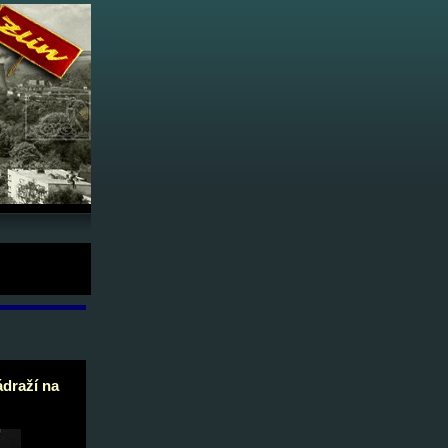
984-88 -
ádraží na