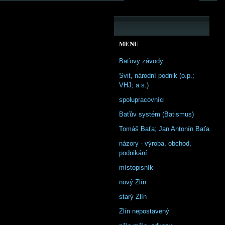
MENU
Baťovy závody
Svit, národní podnik (o.p.;
VHJ; a.s.)
spolupracovníci
Baťův systém (Batismus)
Tomáš Baťa; Jan Antonín Baťa
názory - výroba, obchod,
podnikání
místopisník
nový Zlín
starý Zlín
Zlín nepostavený