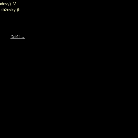
udovy). V
íetážovky (b
Další →