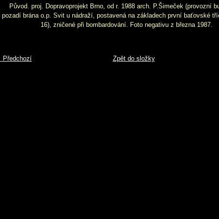
Původ. proj. Dopravoprojekt Brno, od r. 1988 arch. P.Šimeček (provozní b
pozadí brána o.p. Svit u nádraží, postavená na základech první baťovské tř
16), zničené při bombardování. Foto negativu z března 1987.
 Předchozí
Zpět do složky