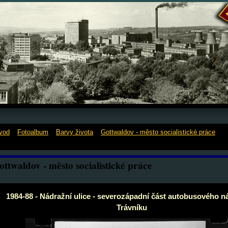
vod
»
Fotoalbum
»
Barvy života
»
Gottwaldov - město socialistické práce
»
1
ádražní ulice - severozápadní část autobusového nádraží na Trávníku
ottwaldov - město socialistické práce
1984-88 - Nádražní ulice - severozápadní část autobusového n
Trávníku