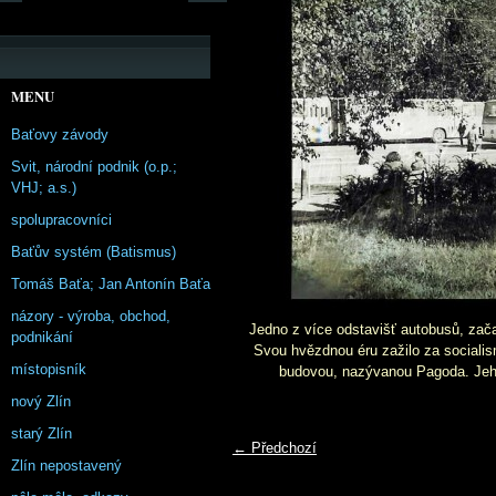
MENU
Baťovy závody
Svit, národní podnik (o.p.;
VHJ; a.s.)
spolupracovníci
Baťův systém (Batismus)
Tomáš Baťa; Jan Antonín Baťa
názory - výroba, obchod,
Jedno z více odstavišť autobusů, zača
podnikání
Svou hvězdnou éru zažilo za sociali
místopisník
budovou, nazývanou Pagoda. Jeho 
nový Zlín
starý Zlín
← Předchozí
Zlín nepostavený