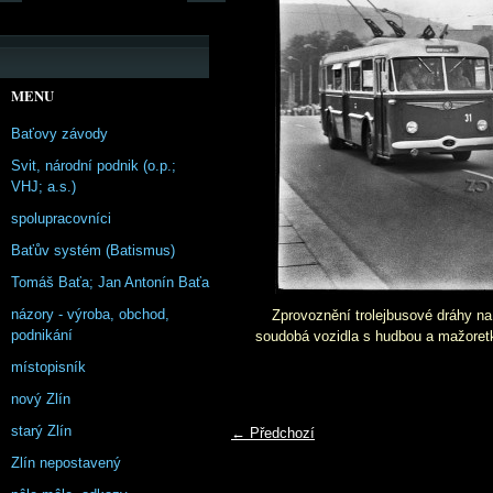
MENU
Baťovy závody
Svit, národní podnik (o.p.;
VHJ; a.s.)
spolupracovníci
Baťův systém (Batismus)
Tomáš Baťa; Jan Antonín Baťa
názory - výroba, obchod,
Zprovoznění trolejbusové dráhy na 
podnikání
soudobá vozidla s hudbou a mažoret
místopisník
nový Zlín
starý Zlín
← Předchozí
Zlín nepostavený