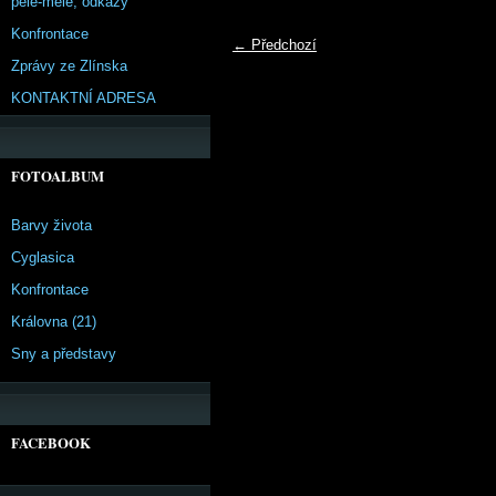
pêle-mêle, odkazy
Konfrontace
← Předchozí
Zprávy ze Zlínska
KONTAKTNÍ ADRESA
FOTOALBUM
Barvy života
Cyglasica
Konfrontace
Královna (21)
Sny a představy
FACEBOOK