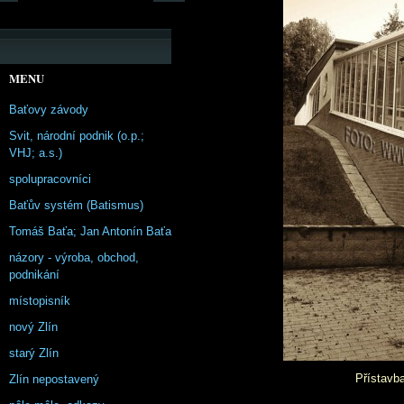
MENU
Baťovy závody
Svit, národní podnik (o.p.;
VHJ; a.s.)
spolupracovníci
Baťův systém (Batismus)
Tomáš Baťa; Jan Antonín Baťa
názory - výroba, obchod,
podnikání
místopisník
nový Zlín
starý Zlín
Přístavba
Zlín nepostavený