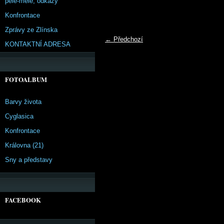
pêle-mêle, odkazy
Konfrontace
Zprávy ze Zlínska
← Předchozí
KONTAKTNÍ ADRESA
FOTOALBUM
Barvy života
Cyglasica
Konfrontace
Královna (21)
Sny a představy
FACEBOOK