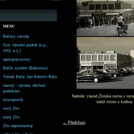
MENU
Baťovy závody
Svit, národní podnik (o.p.;
VHJ; a.s.)
spolupracovníci
Baťův systém (Batismus)
Tomáš Baťa; Jan Antonín Baťa
názory - výroba, obchod,
podnikání
Nahoře: závod Zlínská osma v roce 
místopisník
totéž místo v květnu
nový Zlín
starý Zlín
← Předchozí
Zlín nepostavený