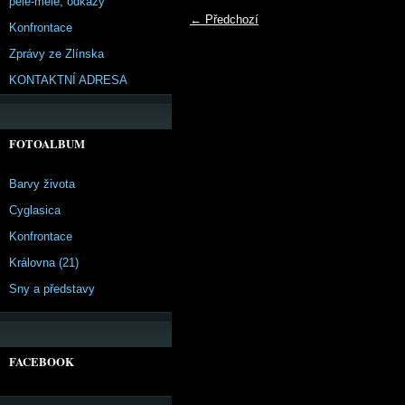
pêle-mêle, odkazy
← Předchozí
Konfrontace
Zprávy ze Zlínska
KONTAKTNÍ ADRESA
FOTOALBUM
Barvy života
Cyglasica
Konfrontace
Královna (21)
Sny a představy
FACEBOOK