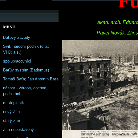
Fu
akad. arch. Eduar
MENU
Pavel Novák, Zlíns
Baťovy závody
Svit, národní podnik (o.p.;
VHJ; a.s.)
spolupracovníci
Baťův systém (Batismus)
Tomáš Baťa; Jan Antonín Baťa
názory - výroba, obchod,
podnikání
místopisník
nový Zlín
starý Zlín
Zlín nepostavený