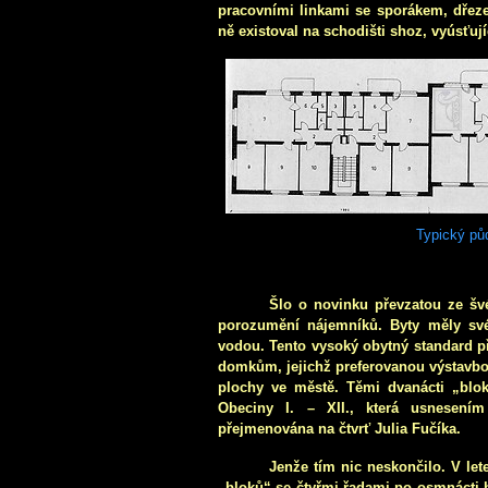
pracovními linkami se sporákem, dřeze
ně existoval na schodišti shoz, vyúsťuj
Typický pů
Šlo o novinku převzatou ze švé
porozumění nájemníků. Byty měly své
vodou. Tento vysoký obytný standard 
domkům, jejichž preferovanou výstavbou
plochy ve městě. Těmi dvanácti „blok
Obeciny I. – XII., která usnesení
přejmenována na čtvrť Julia Fučíka.
Jenže tím nic neskončilo. V le
„bloků“ se čtyřmi řadami po osmnácti b