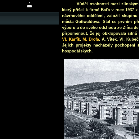
Vůdčí osobností mezi zlínskými
který přišel k firmě Baťa v roce 1937 
návrhového oddělení, založil skupinu
města Gottwaldova. Stal se prvním p
výboru a do svého odchodu ze Zlína de 
připomenout, že jej obklopovala silná 
Vl. Karfík
,
M. Drofa
, A. Vítek, Vl. Kubeč
Jejich projekty nacházely pochopení a
hospodářských.