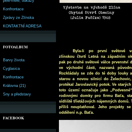
pêle-mêle, odkazy
Konfrontace
Zprávy ze Zlínska
KONTAKTNÍ ADRESA
FOTOALBUM
Byla-li po první světové v
zlínskou čtvrtí Letná na západním ok
Barvy života
pak po druhé světové válce prvenství d
ve východní části, nazvaná původn
Cyglasica
Rozkládaly se zde do té doby louky 
Konfrontace
starou a novou silnicí do Želechovic,
protékal Jaroslavický potok. Ve starýc
Královna (21)
toto území označuje jako „Podvesné“.
Sny a představy
rodinnými domky pro firmu Baťa, sta
sídliště tříetážových nájemných domů. 
příliš neuplatňoval. Jeho projekty 
oddělení n.p. Baťa.
FACEBOOK