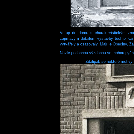
Vstup do domu s charakteristickým zn
zajímavým detailem výstavby těchto Kar
vytvářely a osazovaly. Mají je Obeciny, Zál
Navíc podobnou výzdobou se mohou pyšni
Zdalipak se některé motivy