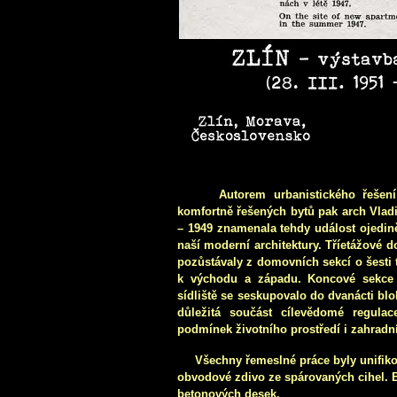
Autorem urbanistického řešení
komfortně řešených bytů pak arch Vladim
– 1949 znamenala tehdy událost ojedin
naší moderní architektury. Tříetážové 
pozůstávaly z domovních sekcí o šesti 
k východu a západu. Koncové sekce 
sídliště se seskupovalo do dvanácti bl
důležitá součást cílevědomé regula
podmínek životního prostředí i zahradn
Všechny řemeslné práce byly unifiková
obvodové zdivo ze spárovaných cihel. 
betonových desek.