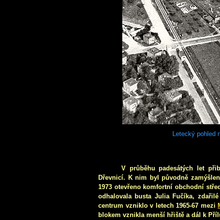
Letecký pohled n
V průběhu padesátých let při
Dřevnicí. K nim byl původně zamýšlen
1973 otevřeno komfortní obchodní stře
odhalovala busta Julia Fučíka, zdařilé
centrum vzniklo v letech 1965-67 mezi
blokem vznikla menší hřiště a dál k Pří