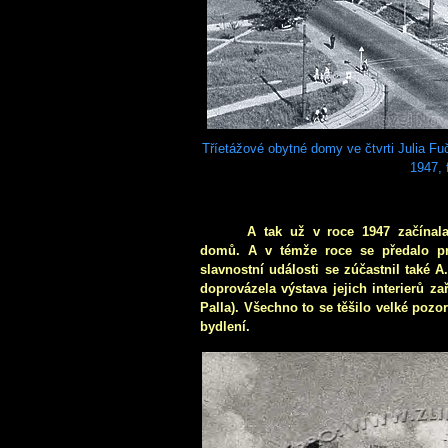
Tříetážové obytné domy ve čtvrti Julia Fuč
1947, 
A tak už v roce 1947 začínal
domů. A v témže roce se předalo prv
slavnostní události se zúčastnil také 
doprovázela výstava jejich interierů z
Palla). Všechno to se těšilo velké poz
bydlení.