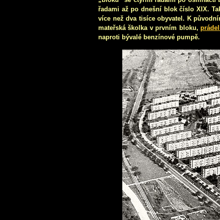
řadami až po dnešní blok číslo XIX. Ta
více než dva tisíce obyvatel. K původ
mateřská školka v prvním bloku,
prádel
naproti bývalé benzínové pumpě.