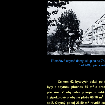
Tříetážové obytné domy, skupina na Zále
1948-49, opět v re
Celkem 62 bytových sekcí po š
2
byty s obytnou plochou
59 m
s prac
předsíní. Z obytného pokoje o veli
2
čtyřpokojové o obytné ploše
69,70 m
2
spíž. Obytný pokoj
26,50 m
rovněž s