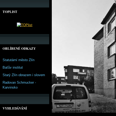
TOPLIST
OBLÍBENÉ ODKAZY
Statutární město Zlín
Baťův institut
Starý Zlín obrazem i slovem
Radovan Schmucker -
Karvinsko
VYHLEDÁVÁNÍ