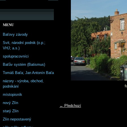
MENU
Baťovy závody
Svit, národní podnik (o.p.;
VHJ; a.s.)
spolupracovníci
Baťův systém (Batismus)
Tomáš Baťa; Jan Antonín Baťa
názory - výroba, obchod,
f
podnikání
místopisník
nový Zlín
← Předchozí
starý Zlín
Zlín nepostavený