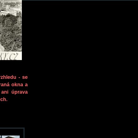
zhledu - se
uraná okna a
 ani úprava
ch.