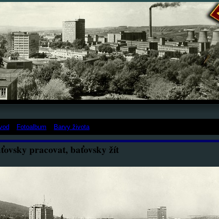
vod
»
Fotoalbum
»
Barvy života
»
Baťovsky pracovat, baťovsky žít
ťovsky pracovat, baťovsky žít