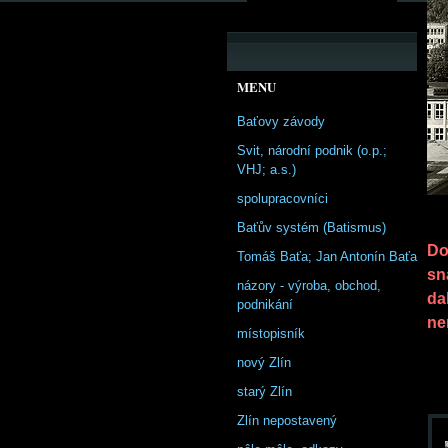
MENU
Baťovy závody
Svit, národní podnik (o.p.;
VHJ; a.s.)
spolupracovníci
Baťův systém (Batismus)
Do
Tomáš Baťa; Jan Antonín Baťa
sn
názory - výroba, obchod,
da
podnikání
ne
místopisník
nový Zlín
starý Zlín
Zlín nepostavený