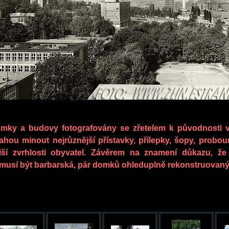
mky a budovy fotografovány se zřetelem k původnosti v
ahou minout nejrůznější přístavky, přílepky, šopy, probo
lší zvrhlosti obyvatel. Závěrem na znamení důkazu, že
musí být barbarská, pár domků ohleduplně rekonstruovaný