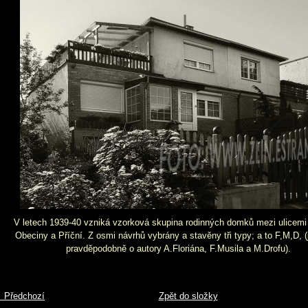
V letech 1939-40 vzniká vzorková skupina rodinných domků mezi ulicemi
Obeciny a Příční. Z osmi návrhů vybrány a stavěny tři typy; a to F,M,D, 
pravděpodobně o autory A.Floriána, F.Musila a M.Drofu).
 Předchozí
Zpět do složky