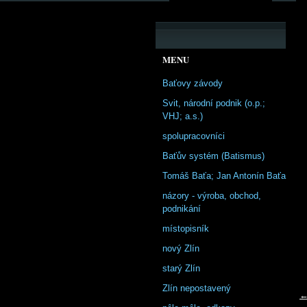
MENU
Baťovy závody
Svit, národní podnik (o.p.;
VHJ; a.s.)
spolupracovníci
Baťův systém (Batismus)
Tomáš Baťa; Jan Antonín Baťa
názory - výroba, obchod,
podnikání
místopisník
nový Zlín
starý Zlín
Zlín nepostavený
←