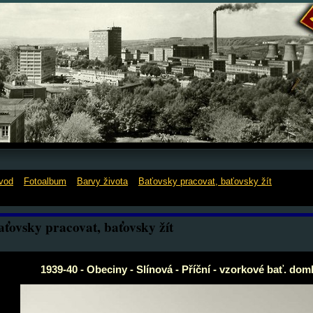
vod
»
Fotoalbum
»
Barvy života
»
Baťovsky pracovat, baťovsky žít
»
1939-40
línová - Příční - vzorkové bať. domky
aťovsky pracovat, baťovsky žít
1939-40 - Obeciny - Slínová - Příční - vzorkové bať. dom