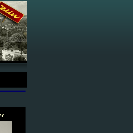
 - Obeciny -
ky