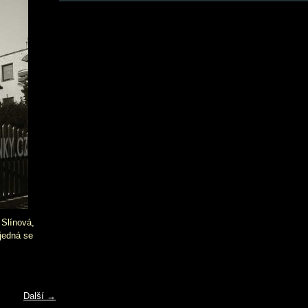
 Slínová,
(jedná se
Další →