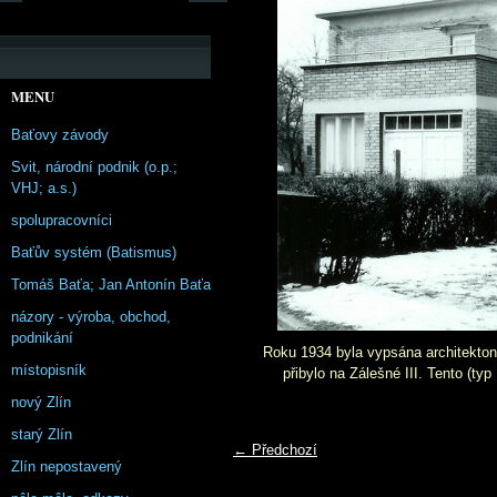
MENU
Baťovy závody
Svit, národní podnik (o.p.;
VHJ; a.s.)
spolupracovníci
Baťův systém (Batismus)
Tomáš Baťa; Jan Antonín Baťa
názory - výroba, obchod,
podnikání
Roku 1934 byla vypsána architekton
místopisník
přibylo na Zálešné III. Tento (typ
nový Zlín
starý Zlín
← Předchozí
Zlín nepostavený