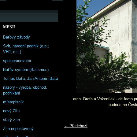
MENU
Baťovy závody
Svit, národní podnik (o.p.;
VHJ; a.s.)
spolupracovníci
Baťův systém (Batismus)
Tomáš Baťa; Jan Antonín Baťa
názory - výroba, obchod,
podnikání
arch. Drofa a Voženílek - de facto 
místopisník
budoucího Česko
nový Zlín
starý Zlín
← Předchozí
Zlín nepostavený