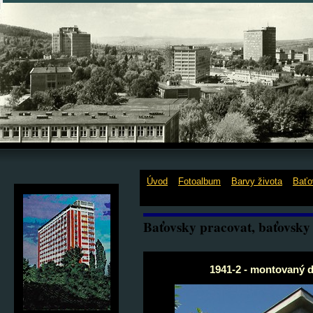
Jdi na obsah
Jdi na menu
Úvod
»
Fotoalbum
»
Barvy života
»
Baťo
dvojdomek s plochou střechou.
Baťovsky pracovat, baťovsky 
1941-2 - montovaný 