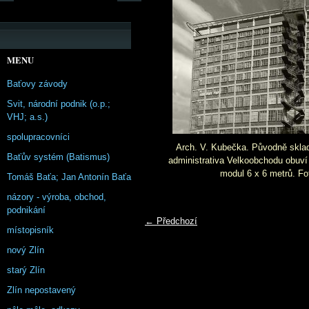
MENU
Baťovy závody
Svit, národní podnik (o.p.;
VHJ; a.s.)
spolupracovníci
Arch. V. Kubečka. Původně sklad 
Baťův systém (Batismus)
administrativa Velkoobchodu obuví
modul 6 x 6 metrů. Fo
Tomáš Baťa; Jan Antonín Baťa
názory - výroba, obchod,
podnikání
← Předchozí
místopisník
nový Zlín
starý Zlín
Zlín nepostavený