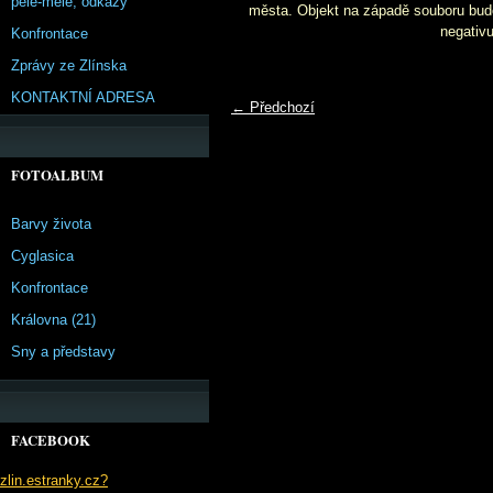
pêle-mêle, odkazy
města. Objekt na západě souboru budo
negativu
Konfrontace
Zprávy ze Zlínska
KONTAKTNÍ ADRESA
← Předchozí
FOTOALBUM
Barvy života
Cyglasica
Konfrontace
Královna (21)
Sny a představy
FACEBOOK
zlin.estranky.cz?