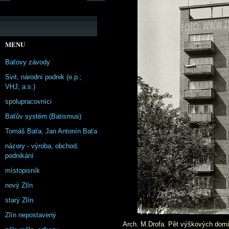
MENU
Baťovy závody
Svit, národní podnik (o.p.;
VHJ; a.s.)
spolupracovníci
Baťův systém (Batismus)
Tomáš Baťa; Jan Antonín Baťa
názory - výroba, obchod,
podnikání
místopisník
nový Zlín
starý Zlín
Zlín nepostavený
Arch. M.Drofa. Pět výškových domů