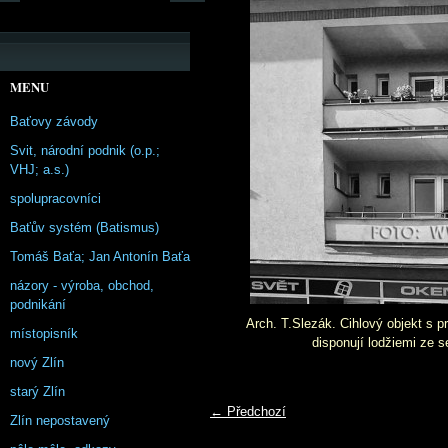
MENU
Baťovy závody
Svit, národní podnik (o.p.;
VHJ; a.s.)
spolupracovníci
Baťův systém (Batismus)
Tomáš Baťa; Jan Antonín Baťa
názory - výroba, obchod,
podnikání
Arch. T.Slezák. Cihlový objekt s p
místopisník
disponují lodžiemi ze se
nový Zlín
starý Zlín
← Předchozí
Zlín nepostavený