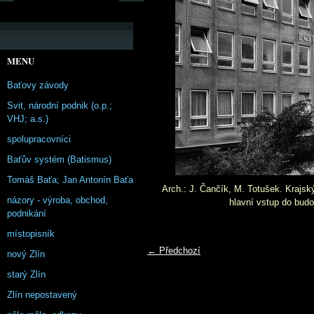
MENU
Baťovy závody
Svit, národní podnik (o.p.;
VHJ; a.s.)
spolupracovníci
Baťův systém (Batismus)
Tomáš Baťa; Jan Antonín Baťa
Arch.: J. Čančík, M. Totušek. Krajský
názory - výroba, obchod,
hlavní vstup do budo
podnikání
místopisník
← Předchozí
nový Zlín
starý Zlín
Zlín nepostavený